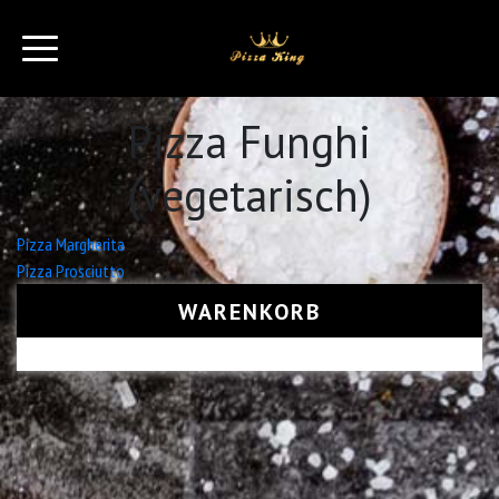
Pizza Funghi
(vegetarisch)
Beitrags-
Pizza Margherita
Pizza Prosciutto
Navigation
WARENKORB