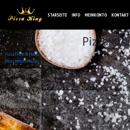
STARSEITE
INFO
MEINKONTO
KONTAKT
Pizza Ind
Beitrags-
Pizza Frutti di Mare
Pizza Mezzo Mezzo
Navigation