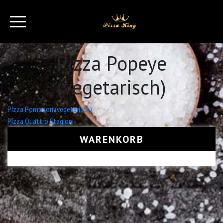
Pizza Popeye
(vegetarisch)
Beitrags-
Pizza Pomodori (vegetarisch)
Pizza Quattro Stagioni
Navigation
WARENKORB