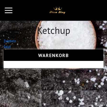
Ketchup
Beitrags-
Zwiebeln
Salat
Navigation
WARENKORB