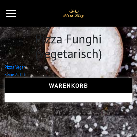
Pizza Funghi
(vegetarisch)
Beitrags-
Pizza Vegan
Keine Zutat
Navigation
WARENKORB