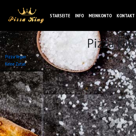
STARSEITE
INFO
MEINKONTO
KONTAKT
Pizza Ki
Beitrags-
Pizza Vegan
Keine Zutat
Navigation