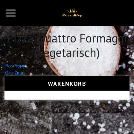
Pizza Quattro Formaggi
(vegetarisch)
Beitrags-
Pizza Vegan
Keine Zutat
Navigation
WARENKORB