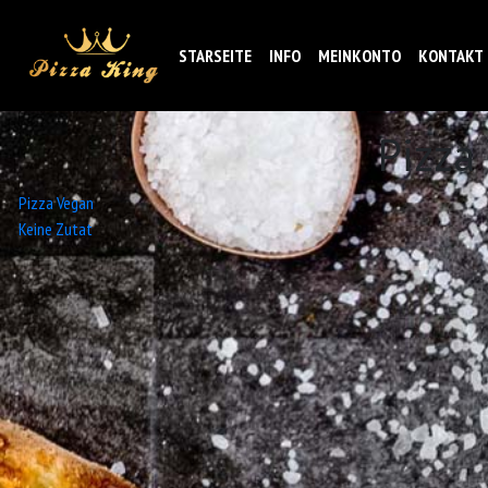
STARSEITE
INFO
MEINKONTO
KONTAKT
Pizza
Beitrags-
Pizza Vegan
Keine Zutat
Navigation