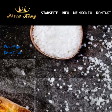
STARSEITE
INFO
MEINKONTO
KONTAKT
Pizza
Beitrags-
Pizza Vegan
Keine Zutat
Navigation