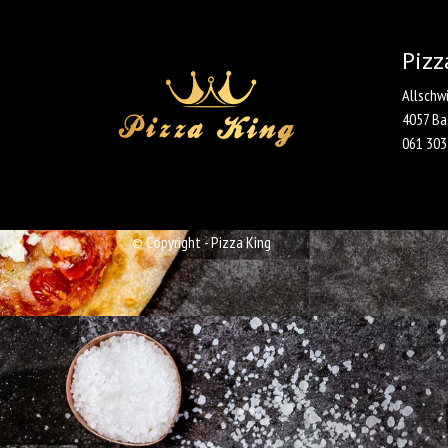
Pizz
Allschw
4057 Ba
061 303
© Copyright - Pizza King