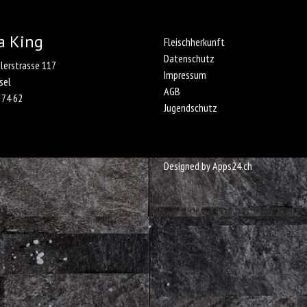
a King
Fleischherkunft
Datenschutz
ilerstrasse 117
Impressum
sel
AGB
 74 62
Jugendschutz
Designed by
Apps24.ch