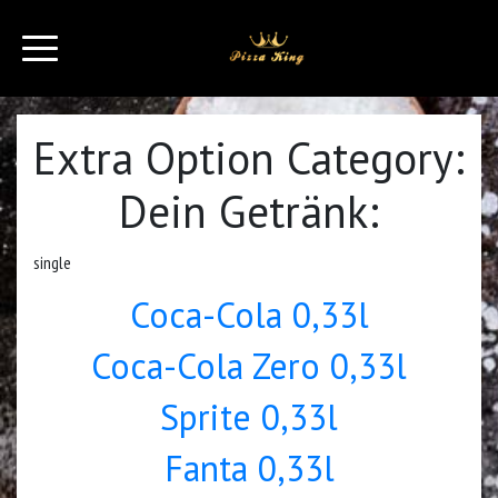
Extra Option Category:
Dein Getränk:
single
Coca-Cola 0,33l
Coca-Cola Zero 0,33l
Sprite 0,33l
Fanta 0,33l