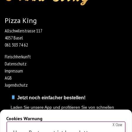
Pizza King
Allschwilerstrasse 117
4057 Basel
061 303 74 62
Fleischherkunft
Datenschutz
Impressum
AGB
Jugendschutz
Jetzt noch einfacher bestellen!
Laden Sie unsere App und profitieren Sie von schnellen
Bestellungen & exklusiven Angeboten.
Cookies Warnung
X Close
Diese Website verwendet Cookies, um die Nutzung zu analysieren.