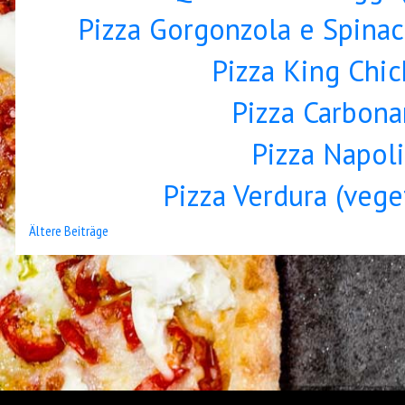
Pizza Gorgonzola e Spinaci
Pizza King Chi
Pizza Carbona
Pizza Napoli
Pizza Verdura (vege
Beitragsnavigation
Ältere Beiträge