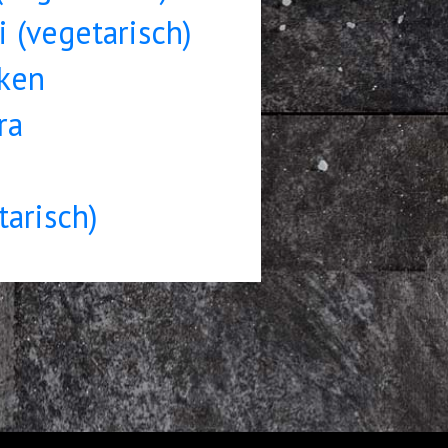
 (vegetarisch)
cken
ra
tarisch)