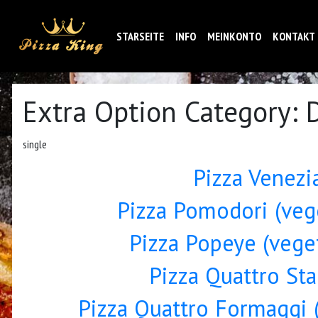
STARSEITE
INFO
MEINKONTO
KONTAKT
Extra Option Category:
D
single
Pizza Venezi
Pizza Pomodori (veg
Pizza Popeye (veget
Pizza Quattro Sta
Pizza Quattro Formaggi (