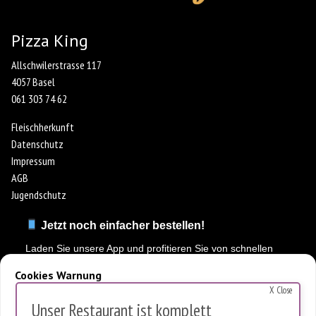
Pizza King
Allschwilerstrasse 117
4057 Basel
061 303 74 62
Fleischherkunft
Datenschutz
Impressum
AGB
Jugendschutz
Jetzt noch einfacher bestellen!
Laden Sie unsere App und profitieren Sie von schnellen
Bestellungen & exklusiven Angeboten.
Cookies Warnung
X Close
Diese Website verwendet Cookies, um die Nutzung zu analysieren.
Unser Restaurant ist komplett
Es werden keine personenbezogenen Daten gespeichert.