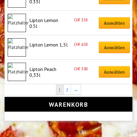
0.33l
CHF
3.50
Lipton Lemon  
Auswählen
0.5l
CHF
6.50
Lipton Lemon 1,5l
Auswählen
CHF
3.00
Lipton Peach 
Auswählen
0,33l
1
2
→
WARENKORB