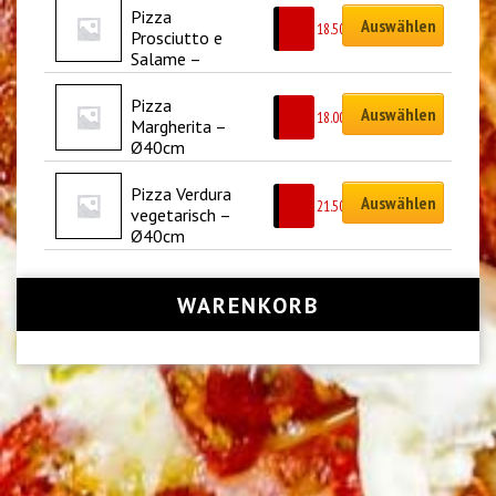
Pizza 
Auswählen
CHF
18.50
Prosciutto e 
Salame – 
Ø40cm
Pizza 
Auswählen
CHF
18.00
Margherita – 
Ø40cm
Pizza Verdura 
Auswählen
CHF
21.50
vegetarisch – 
Ø40cm
WARENKORB