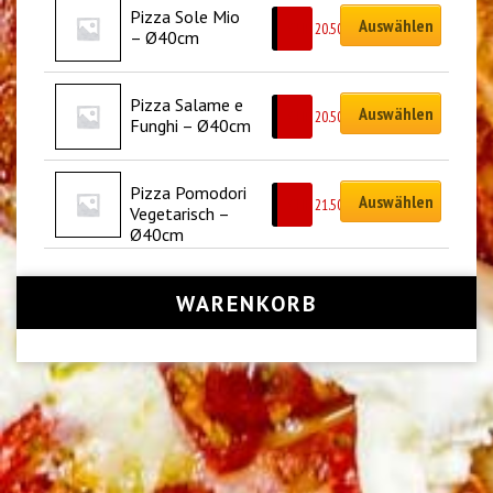
Pizza Sole Mio 
Auswählen
CHF
20.50
– Ø40cm
Pizza Salame e 
Auswählen
CHF
20.50
Funghi – Ø40cm
Pizza Pomodori 
Auswählen
CHF
21.50
Vegetarisch – 
Ø40cm
WARENKORB