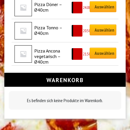
Pizza Döner – 
Auswählen
CHF
24.00
Ø40cm
Pizza Tonno – 
Auswählen
CHF
20.50
Ø40cm
Pizza Ancona 
Auswählen
CHF
21.50
vegetarisch – 
Ø40cm
WARENKORB
Es befinden sich keine Produkte im Warenkorb.