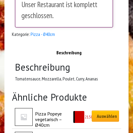
Unser Restaurant ist komplett
geschlossen.
Kategorie:
Pizza - Ø40cm
Beschreibung
Beschreibung
Tomatensauce, Mozzarella, Poulet, Curry, Ananas
Ähnliche Produkte
Pizza Popeye 
Auswählen
CHF
21.50
vegetarisch – 
Ø40cm