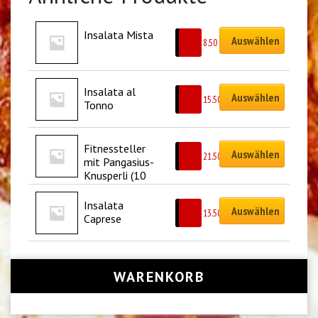
Insalata Mista
Auswählen
CHF
8.50
Insalata al 
Auswählen
CHF
15.50
Tonno
Fitnessteller 
Auswählen
CHF
21.50
mit Pangasius-
Knusperli (10 
Stück)
Insalata 
Auswählen
CHF
13.50
Caprese
WARENKORB