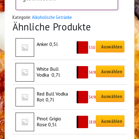
Kategorie:
Alkoholische Getränke
Ähnliche Produkte
Anker 0,5l
Auswählen
CHF
3.50
White Bull 
Auswählen
CHF
34.90
Vodka  0,7l
Red Bull Vodka 
Auswählen
CHF
34.90
Rot 0,7l
Pinot Grigio 
Auswählen
CHF
18.00
Rose 0,5l