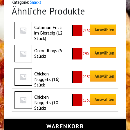
Kategorie:
Snacks
Ähnliche Produkte
Calamari Fritti 
Auswählen
CHF
23.50
im Bierteig (12 
Stück)
Onion Rings (6 
Auswählen
CHF
7.90
Stück)
Chicken 
Auswählen
CHF
25.50
Nuggets (16) 
Stück
Chicken 
Auswählen
CHF
18.50
Nuggets (10 
Stück)
WARENKORB